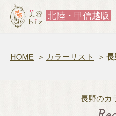
北陸・甲信越版
HOME
カラーリスト
長
長野のカ