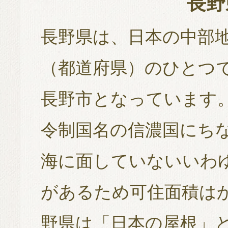
長野
長野県は、日本の中部
（都道府県）のひとつ
長野市となっています
令制国名の信濃国にち
海に面していないいわ
があるため可住面積は
野県は「日本の屋根」と