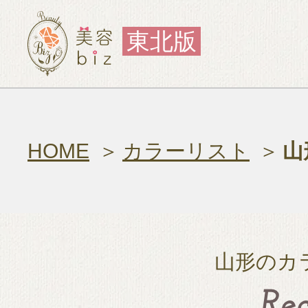
東北版
HOME
カラーリスト
山
山形のカ