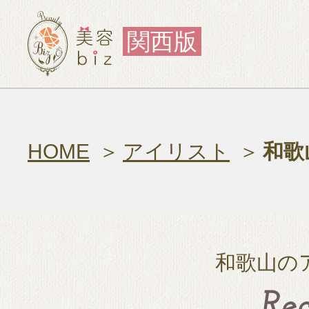
関西版
HOME
アイリスト
和歌
和歌山の