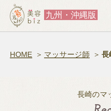
九州・沖縄版
HOME
マッサージ師
長
長崎のマ