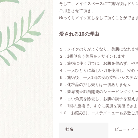
そして、メイクスペースにて施術後はドリ
ご用意させて頂き、
ゆっくりメイク直しをして頂くことができ
愛される10の理由
１．メイクのりがよくなり、美肌になれま
２．1番似合う美眉をデザインします
３．施術に使う刃では、お肌を傷めず、や
４．一人ひとりに新しい刃を使用し、安心
５．施術後、一人1回の安心支払いシステム
６．化粧品の押し売りは一切ありません
７．業界初☆独自開発のシェービングクリ
８．古い角質を除去し、お肌の調子を整え
９．1回の施術で、すぐに美肌を実感できま
１０．お悩み別、エステメニューも多数ご
社名
ビューティ