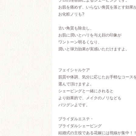
プロの理容師によるシェービングです。
お肌を痛めず、いらない角質を落とす効果
お化粧ノリも?
古い角質も除去し、
お肌に潤いとハリを与え顔の印象が
ワントーン明るくなり、
潤いと弾力効果が実感いただけますよ。
フェイシャルケア
肌質や体調、気分に応じたお手軽なコース
選んで頂けますよ。
シェービングと一緒にされると
より効果的で、メイクのノリなども
バツグンよです。
ブライダルエステ・
ブライダルシェービング
結婚式の主役である花嫁には視線が集中！