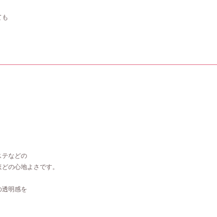
・
ても
ステなどの
ほどの心地よさです。
の透明感を