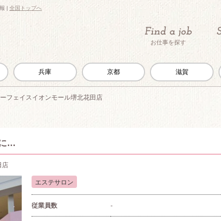
 |
全国トップへ
お仕事を探す
兵庫
京都
滋賀
ーフェイスイオンモール堺北花田店
に…
田店
エステサロン
従業員数
-