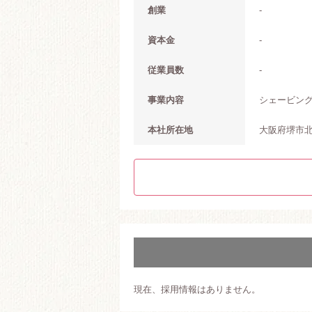
創業
-
資本金
-
従業員数
-
事業内容
シェービン
本社所在地
大阪府堺市北区
現在、採用情報はありません。