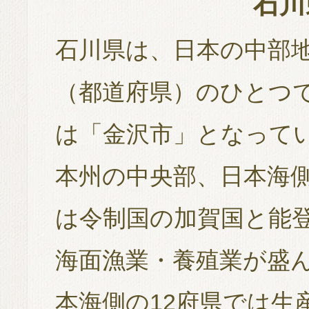
石川
石川県は、日本の中部
（都道府県）のひとつ
は「金沢市」となって
本州の中央部、日本海
は令制国の加賀国と能
海面漁業・養殖業が盛ん
本海側の12府県では生