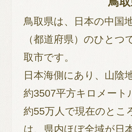
鳥取
鳥取県は、日本の中国
（都道府県）のひとつ
取市です。
日本海側にあり、山陰
約3507平方キロメー
約55万人で現在のとこ
は、県内ほぼ全域が日