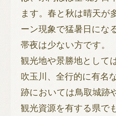
ます。春と秋は晴天が
ーン現象で猛暑日にな
帯夜は少ない方です。
観光地や景勝地として
吹玉川、全行的に有名
跡においては鳥取城跡
観光資源を有する県で