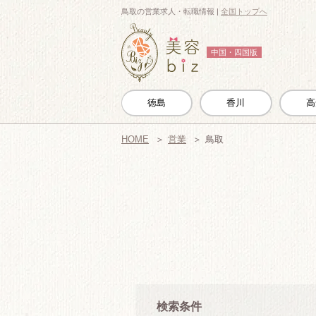
鳥取の営業求人・転職情報 |
全国トップへ
中国・四国版
徳島
香川
高
HOME
営業
鳥取
検索条件