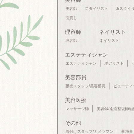
美容師
美容師
スタイリスト
Jrスタイ
面貸し
理容師
ネイリスト
理容師
ネイリスト
エステティシャン
エステティシャン
ポアリスト
美容部員
販売スタッフ/美容部員
ビューティ
美容医療
マッサージ師
美容鍼/柔道整復師/
その他
着付けスタッフ/カメラマン
事務員