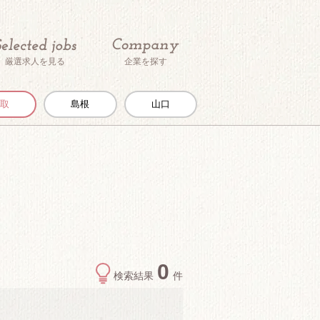
厳選求人を見る
企業を探す
鳥取
島根
山口
0
検索結果
件