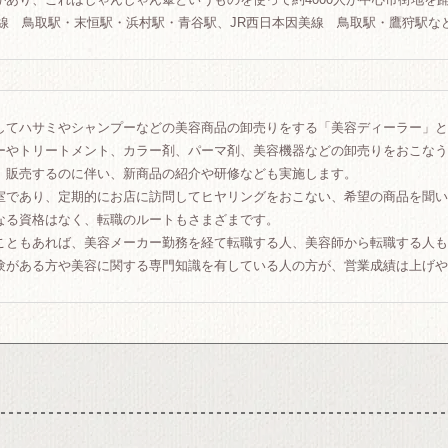
本線 鳥取駅・末恒駅・浜村駅・青谷駅、JR西日本因美線 鳥取駅・鷹狩駅な
してハサミやシャンプーなどの美容商品の卸売りをする「美容ディーラー」と
ーやトリートメント、カラー剤、パーマ剤、美容機器などの卸売りをおこなう
、販売するのに伴い、新商品の紹介や研修なども実施します。
室であり、定期的にお店に訪問してヒヤリングをおこない、希望の商品を聞い
なる資格はなく、転職のルートもさまざまです。
こともあれば、美容メーカー勤務を経て転職する人、美容師から転職する人も
験がある方や美容に関する専門知識を有している人の方が、営業成績は上げや