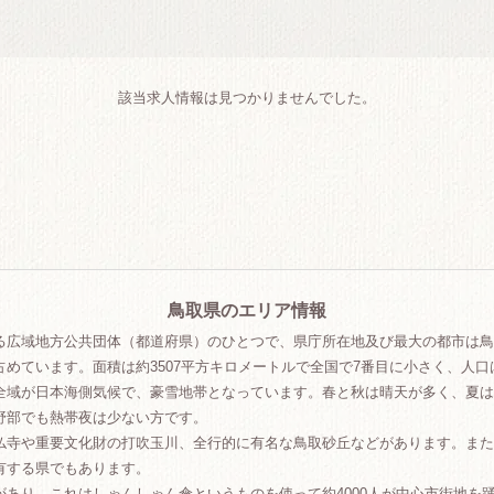
該当求人情報は見つかりませんでした。
鳥取県のエリア情報
る広域地方公共団体（都道府県）のひとつで、県庁所在地及び最大の都市は鳥
めています。面積は約3507平方キロメートルで全国で7番目に小さく、人口
全域が日本海側気候で、豪雪地帯となっています。春と秋は晴天が多く、夏は
野部でも熱帯夜は少ない方です。
仏寺や重要文化財の打吹玉川、全行的に有名な鳥取砂丘などがあります。また
有する県でもあります。
あり、これはしゃんしゃん傘というものを使って約4000人が中心市街地を