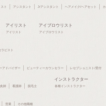
リスト
アシスタント
Jrアシスタント
ヘアメイク/ヘアセット
カ
アイリスト
アイブロウリスト
アイリスト
アイブロウリスト
セラピスト
ーアドバイザー
ビューティーカウンセラー
レセプショニスト/受付
インストラクター
鍼灸師
看護師
脱毛士
各種インストラクター
営業
その他職種